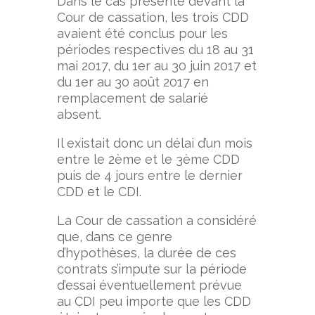
Dans le cas présenté devant la
Cour de cassation, les trois CDD
avaient été conclus pour les
périodes respectives du 18 au 31
mai 2017, du 1
er
au 30 juin 2017 et
du 1
er
au 30 août 2017 en
remplacement de salarié
absent.
Il existait donc un délai d’un mois
entre le 2
ème
et le 3
ème
CDD
puis de 4 jours entre le dernier
CDD et le CDI.
La Cour de cassation a considéré
que, dans ce genre
d’hypothèses, la durée de ces
contrats s’impute sur la période
d’essai éventuellement prévue
au CDI peu importe que les CDD