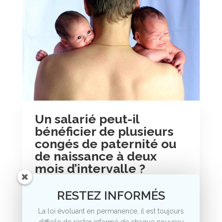
Un salarié peut-il
bénéficier de plusieurs
congés de paternité ou
de naissance à deux
mois d’intervalle ?
4, Avr 2023
|
Droit du travail
RESTEZ INFORMÉS
Un salarié peut-il bénéficier de plusieurs
La loi évoluant en permanence, il est toujours
congés de paternité ou de naissance à