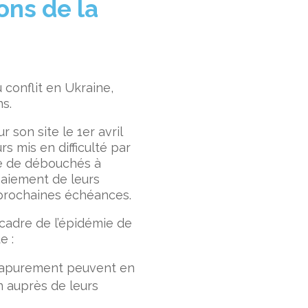
ons de la
 conflit en Ukraine,
ns.
 son site le 1
er
avril
s mis en difficulté par
rte de débouchés à
paiement de leurs
 prochaines échéances.
 cadre de l’épidémie de
e :
d’apurement peuvent en
n auprès de leurs