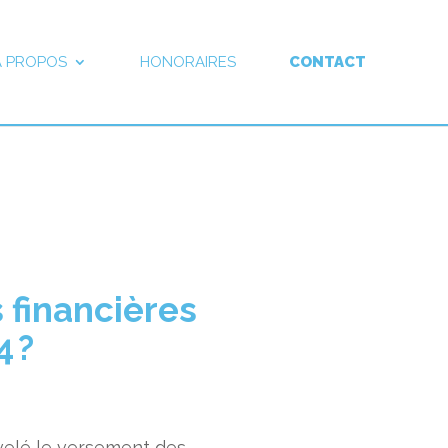
À PROPOS
HONORAIRES
CONTACT
s financières
4 ?
velé le versement des